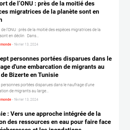
rt de l’ONU : près de la moitié des
es migratrices de la planète sont en
n
de l’ONU : près de la moitié des espèces migratrices de la
 sont en déclin Dans…
s monde
-
février 13, 2024
ept personnes portées disparues dans le
age d'une embarcation de migrants au
 de Bizerte en Tunisie
t personnes portées disparues dans le naufrage d'une
tion de migrants au large…
s monde
-
février 13, 2024
ie : Vers une approche intégrée de la
on des ressources en eau pour faire face