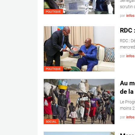
Sénégal 
scrutin 
POLITIQUE
par
info
RDC 
RDC : D
mercredi
par
info
POLITIQUE
Au mo
de la
Le Prog
moins 2
par
info
SOCIAL