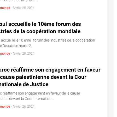
on Le chef de la junte e…
s monde
-
février 28, 2024
bul accueille le 10ème forum des
tries de la coopération mondiale
 accueille le 10 ème forum des industries de la coopération
e Depuis ce mardi 2…
s monde
-
février 28, 2024
aroc réaffirme son engagement en faveur
 cause palestinienne devant la Cour
nationale de Justice
c réaffirme son engagement en faveur de la cause
ienne devant la Cour Internation…
s monde
-
février 26, 2024