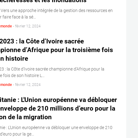
sécheresses et les inondations
: Vers une approche intégrée de la gestion des ressources en
 faire face à la sé…
s monde
-
février 12, 2024
023 : la Côte d’Ivoire sacrée
ionne d’Afrique pour la troisième fois
n histoire
 : la Côte d’Ivoire sacrée championne d’Afrique pour la
e fois de son histoire L…
s monde
-
février 12, 2024
tanie : L'Union européenne va débloquer
nveloppe de 210 millions d’euro pour la
on de la migration
nie : L'Union européenne va débloquer une enveloppe de 210
 d’euro pour la ge…