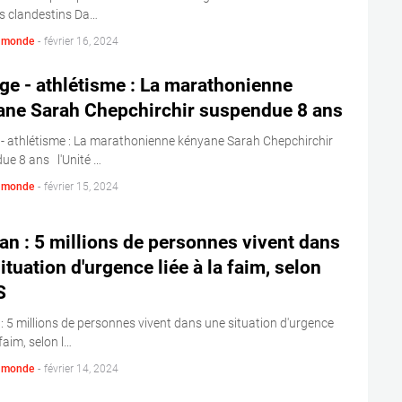
s clandestins Da…
s monde
-
février 16, 2024
e - athlétisme : La marathonienne
ane Sarah Chepchirchir suspendue 8 ans
- athlétisme : La marathonienne kényane Sarah Chepchirchir
ue 8 ans l'Unité …
s monde
-
février 15, 2024
n : 5 millions de personnes vivent dans
ituation d'urgence liée à la faim, selon
S
 5 millions de personnes vivent dans une situation d'urgence
 faim, selon l…
s monde
-
février 14, 2024