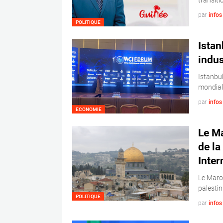
transiti
par
info
POLITIQUE
Istan
indus
Istanbul
mondial
par
info
ECONOMIE
Le M
de la
Inter
Le Maro
palestin
POLITIQUE
par
info