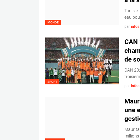
à la 
Tunisie 
eau pour
MONDE
par
info
CAN 2
champ
de so
CAN 2023
troisièm
SPORT
par
info
Mauri
une e
gesti
Maurita
millions