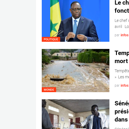
Le ch
fonct
Le chef 
avril Lo
par
info
POLITIQUE
Tempê
mort 
Tempête
» Les m
par
info
MONDE
Sénég
prési
dans 