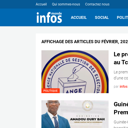
Accueil
Qui sommes-nous
Contactez nous
ACCUEIL
SOCIAL
POLI
AFFICHAGE DES ARTICLES DU FÉVRIER, 20
Le pr
au Tc
Le premi
d’une c
par
info
POLITIQUE
Guin
Premi
Guinée-