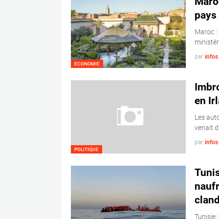
Maroc
pays 
Maroc : 
ministè
par
info
ECONOMIE
Imbro
en Ir
Les auto
venait d
par
info
POLITIQUE
Tunis
nauf
cland
Tunisie