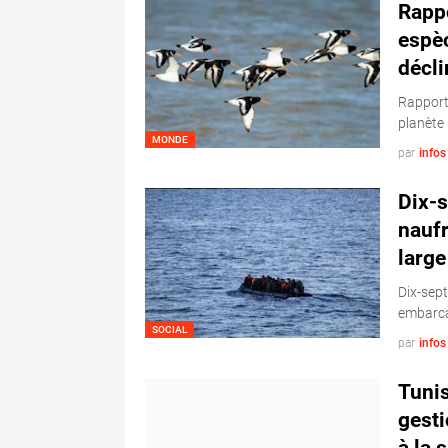
Rappo
espèc
décli
Rapport 
planète
MONDE
par
info
Dix-s
naufr
large
Dix-sep
embarca
SOCIAL
par
info
Tunis
gesti