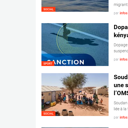
migrant
SOCIAL
par
info
Dopag
kény
Dopage 
suspend
par
info
SPORT
Souda
une s
l’OM
Soudan :
liée à la
SOCIAL
par
info