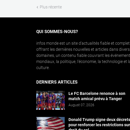
Plus récente
QUI SOMMES-NOUS?
infos monde est un site d'actualités fiable et complet
offrant les dernières nouvelles et articles dans divers
domaines, un contenu fiable couvrant les événemen
mondiaux, la politique, l'économie, la technologie et l
culture.
DERNIERS ARTICLES
Le FC Barcelone renonce à son
match amical prévu à Tanger
August 07, 2026
Donald Trump signe deux décret
pour renforcer les restrictions sur