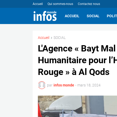
Accueil
Qui sommes-nous
Contactez nous
ACCUEIL
SOCIAL
POLI
Accueil
SOCIAL
L'Agence « Bayt Mal 
Humanitaire pour l’H
Rouge » à Al Qods
par
infos monde
-
mars 18, 2024