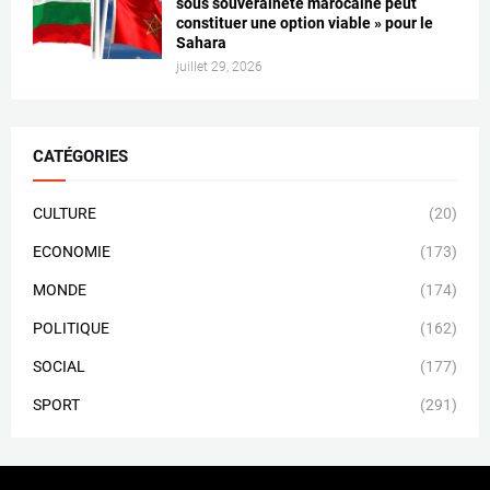
sous souveraineté marocaine peut
constituer une option viable » pour le
Sahara
juillet 29, 2026
CATÉGORIES
CULTURE
(20)
ECONOMIE
(173)
MONDE
(174)
POLITIQUE
(162)
SOCIAL
(177)
SPORT
(291)