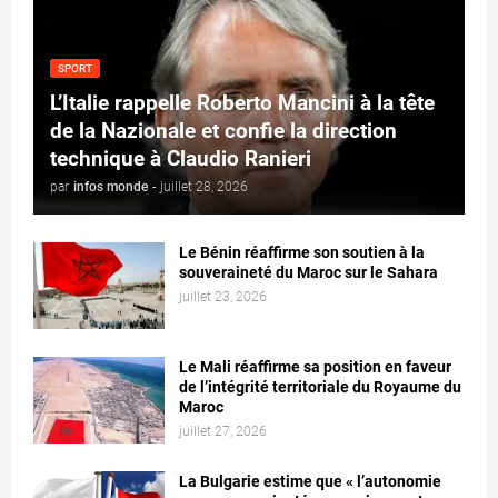
SPORT
L’Italie rappelle Roberto Mancini à la tête
de la Nazionale et confie la direction
technique à Claudio Ranieri
par
infos monde
-
juillet 28, 2026
Le Bénin réaffirme son soutien à la
souveraineté du Maroc sur le Sahara
juillet 23, 2026
Le Mali réaffirme sa position en faveur
de l’intégrité territoriale du Royaume du
Maroc
juillet 27, 2026
La Bulgarie estime que « l’autonomie