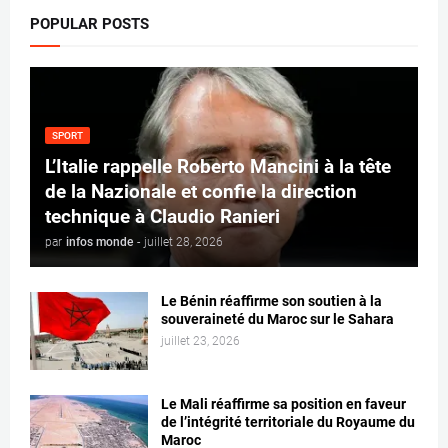
POPULAR POSTS
SPORT
L’Italie rappelle Roberto Mancini à la tête
de la Nazionale et confie la direction
technique à Claudio Ranieri
par
infos monde
-
juillet 28, 2026
Le Bénin réaffirme son soutien à la
souveraineté du Maroc sur le Sahara
juillet 23, 2026
Le Mali réaffirme sa position en faveur
de l’intégrité territoriale du Royaume du
Maroc