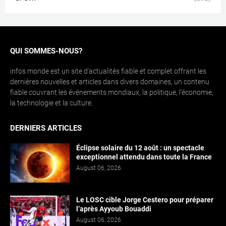
QUI SOMMES-NOUS?
infos monde est un site d'actualités fiable et complet offrant les
dernières nouvelles et articles dans divers domaines, un contenu
fiable couvrant les événements mondiaux, la politique, l'économie,
la technologie et la culture.
DERNIERS ARTICLES
Éclipse solaire du 12 août : un spectacle
exceptionnel attendu dans toute la France
August 06, 2026
Le LOSC cible Jorge Cestero pour préparer
l’après Ayyoub Bouaddi
August 06, 2026