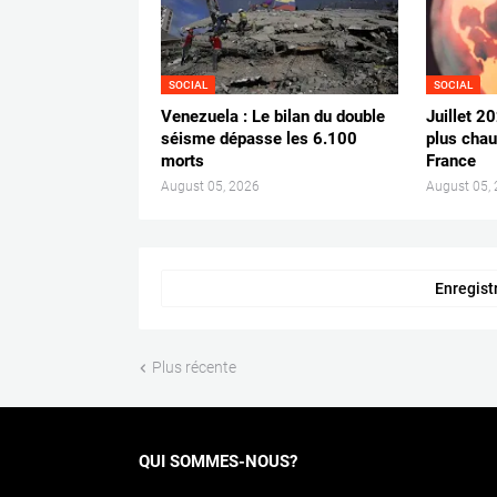
SOCIAL
SOCIAL
Venezuela : Le bilan du double
Juillet 2
séisme dépasse les 6.100
plus chau
morts
France
August 05, 2026
August 05,
Enregist
Plus récente
QUI SOMMES-NOUS?