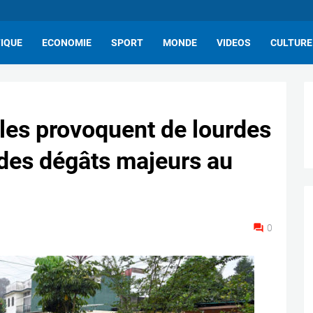
TIQUE
ECONOMIE
SPORT
MONDE
VIDEOS
CULTURE
lles provoquent de lourdes
des dégâts majeurs au
0