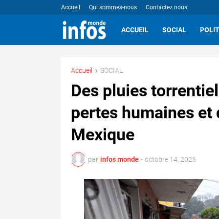
Accueil
Qui sommes-nous
Contactez nous
ACCUEIL
SOCIAL
POLI
Accueil
SOCIAL
Des pluies torrentie
pertes humaines et 
Mexique
par
infos monde
-
octobre 14, 2025